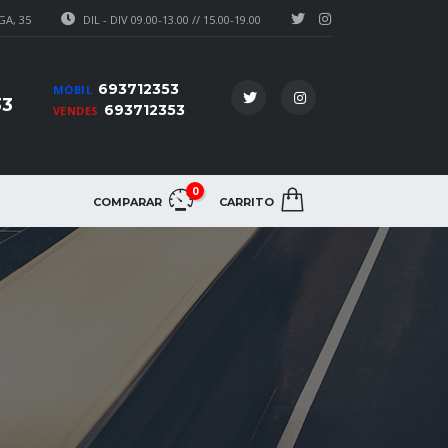
A, 35
DIL - DIV 09.00-13.00 // 15.00-19.00
693712353
MÒBIL
33
693712353
VENDES
0
COMPARAR
CARRITO