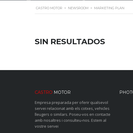
CASTRO MOTOR
>
NEWSROOM
>
MARKETING PLAN
SIN RESULTADOS
CASTRO
MOTOR
PHOT
Empresa preparada per oferir qualsevol
servei relacionat amb els cotxes, vehicles
lleugers o similars. Poseu-vos en contacte
amb nosaltres i consulteu-nos. Estem al
vostre servei