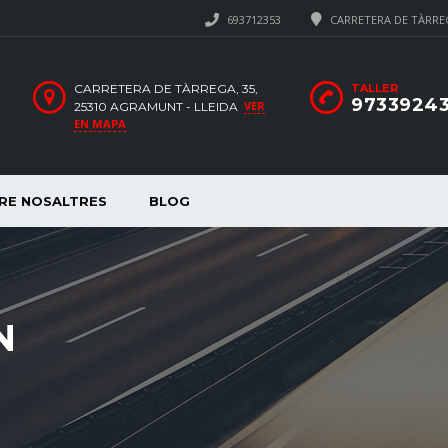
693712353
CARRETERA DE TÀRREG
CARRETERA DE TÀRREGA, 35,
TALLER
9733924
VER
25310 AGRAMUNT - LLEIDA
EN MAPA
RE NOSALTRES
BLOG
N