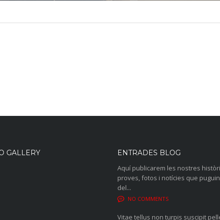
O GALLERY
ENTRADES BLOG
Aquí publicarem les nostres històr
proves, fotos i notícies que puguin
del...
NO COMMENTS
Vitae tellus non turpis suscipit pel