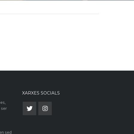
XARXES SOCIALS
ies,
 ser
len sed