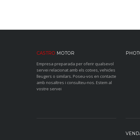
CASTRO
MOTOR
PHOT
Empresa preparada per oferir qualsevol
servei relacionat amb els cotxes, vehicles
lleugers o similars. Poseu-vos en contacte
amb nosaltres i consulteu-nos. Estem al
vostre servei
VEND