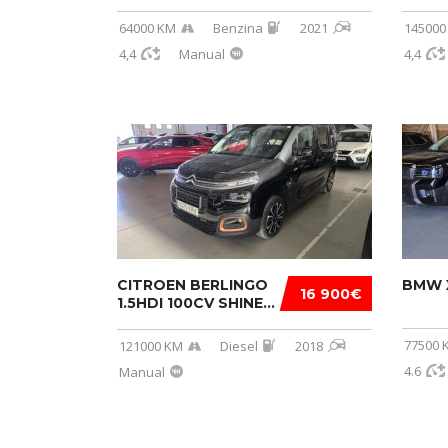
64000 KM
Benzina
2021
145000
4,4
Manual
4,4
CITROEN BERLINGO
BMW 
16 900€
1.5HDI 100CV SHINE...
77500 
121000 KM
Diesel
2018
4.6
Manual