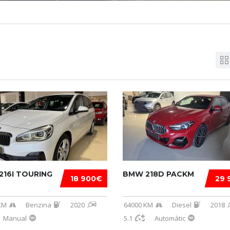
216I TOURING
BMW 218D PACKM
18 900€
29 
KM
Benzina
2020
64000 KM
Diesel
2018
Manual
5.1
Automàtic