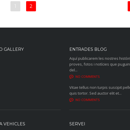
1
2
O GALLERY
ENTRADES BLOG
Aquí publicarem les nostres històr
proves, fotos i notícies que puguin
del...
NO COMMENTS
Vitae tellus non turpis suscipit pel
quis tortor. Sed auctor elit et...
NO COMMENTS
A VEHICLES
SERVEI