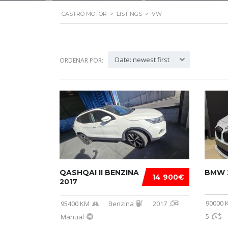
CASTRO MOTOR
>
LISTINGS
>
VW
Date: newest first
ORDENAR POR:
QASHQAI II BENZINA
BMW 
14 900€
2017
90000 
95400 KM
Benzina
2017
5
Manual