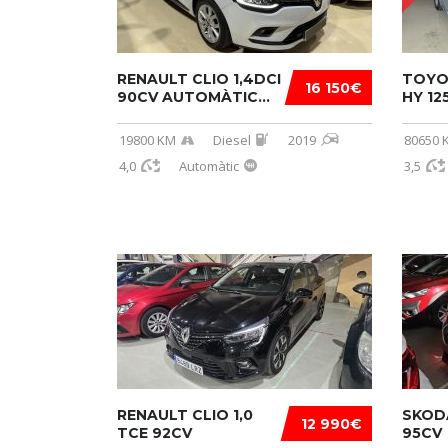
RENAULT CLIO 1,4DCI
TOYO
16 150€
90CV AUTOMÀTIC...
HY 12
19800 KM
Diesel
2019
80650 
4,0
Automàtic
3,5
RENAULT CLIO 1,0
SKODA
12 990€
TCE 92CV
95CV