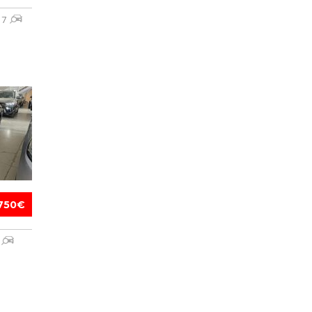
17
750€