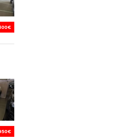
300€
950€