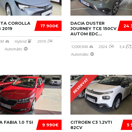
TA COROLLA
DACIA DUSTER
17 900€
24 
5 2019
JOURNEY TCE 150CV
AUTOM EDC...
KM
Hybrid
2019
12000 KM
2024
3,4
Automàtic
Automàtic
RESERVAT
 FABIA 1.0 TSI
CITROEN C3 1.2VTI
9 990€
5 
82CV