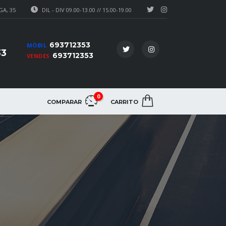
A, 35
DIL - DIV 09.00-13.00 // 15.00-19.00
693712353
MÒBIL
33
693712353
VENDES
0
COMPARAR
CARRITO