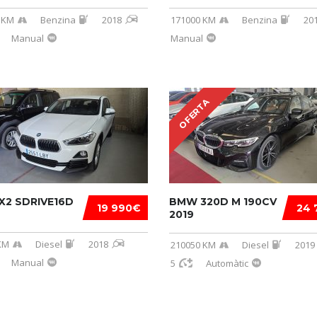
 KM
Benzina
2018
171000 KM
Benzina
20
Manual
Manual
OFERTA
X2 SDRIVE16D
BMW 320D M 190CV
19 990€
24 
2019
KM
Diesel
2018
210050 KM
Diesel
2019
Manual
5
Automàtic