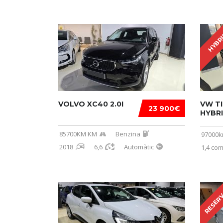
HYBR
VOLVO XC40 2.0I
VW TI
23 900€
HYBR
85700KM KM
Benzina
97000
2018
6,6
Automàtic
1,4 co
RESER