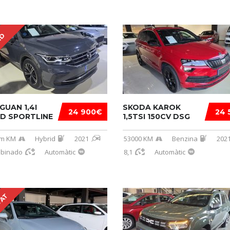
ID
GUAN 1,4I
SKODA KAROK
24 900€
24 
ID SPORTLINE
1,5TSI 150CV DSG
km KM
Hybrid
2021
53000 KM
Benzina
202
mbinado
Automàtic
8,1
Automàtic
VAT