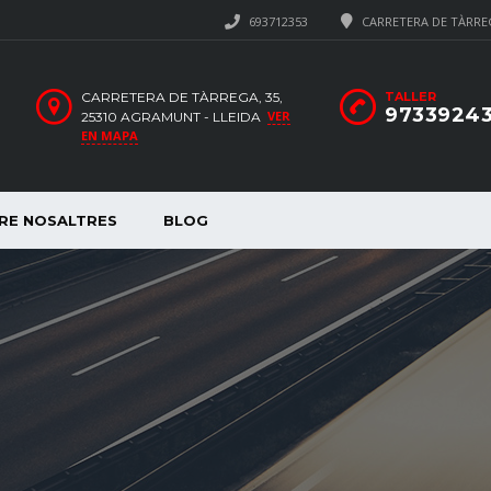
693712353
CARRETERA DE TÀRREG
CARRETERA DE TÀRREGA, 35,
TALLER
9733924
VER
25310 AGRAMUNT - LLEIDA
EN MAPA
RE NOSALTRES
BLOG