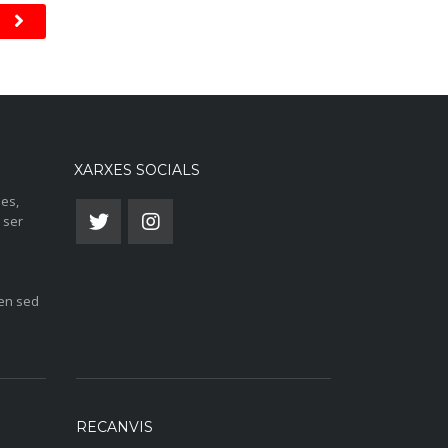
XARXES SOCIALS
ies,
 ser
len sed
RECANVIS