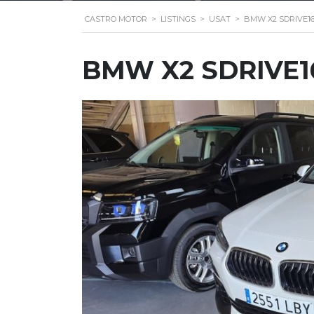
CASTRO MOTOR
>
LISTINGS
>
USAT
>
BMW X2 SDRIVE1
BMW X2 SDRIVE1