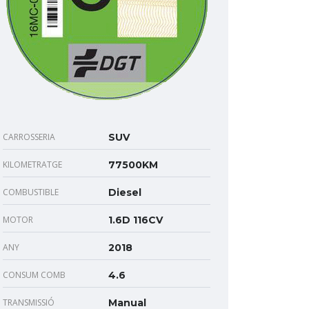
CARROSSERIA
SUV
KILOMETRATGE
77500KM
COMBUSTIBLE
Diesel
MOTOR
1.6D 116CV
ANY
2018
CONSUM COMB
4.6
TRANSMISSIÓ
Manual