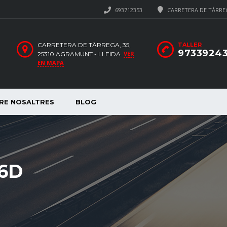
693712353
CARRETERA DE TÀRREG
CARRETERA DE TÀRREGA, 35,
TALLER
9733924
VER
25310 AGRAMUNT - LLEIDA
EN MAPA
RE NOSALTRES
BLOG
6D