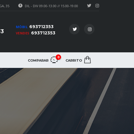
A, 35
DIL - DIV 09.00-13.00 // 15.00-19.00
693712353
MÒBIL
33
693712353
VENDES
0
COMPARAR
CARRITO