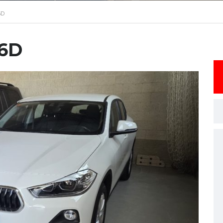
6D
6D