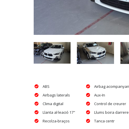
ABS
Airbag acompanyan
Airbags laterals
Aux-In
Clima digital
Control de creurer
Llanta al·leació 17"
Llums boira darrere
Recolza-braços
Tanca centr