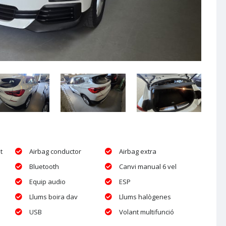
t
Airbag conductor
Airbag extra
Bluetooth
Canvi manual 6 vel
Equip audio
ESP
Llums boira dav
Llums halògenes
USB
Volant multifunció