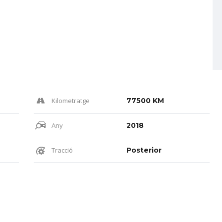
Kilometratge
77500 KM
Any
2018
Tracció
Posterior