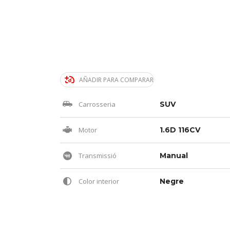
AÑADIR PARA COMPARAR
Carrosseria
SUV
Motor
1.6D 116CV
Transmissió
Manual
Color interior
Negre