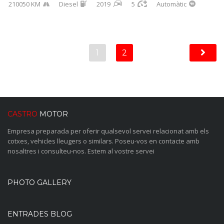
210050 KM
Diesel
2019
5
Automàtic
1
2
CASTRO
MOTOR
Empresa preparada per oferir qualsevol servei relacionat amb els
cotxes, vehicles lleugers o similars. Poseu-vos en contacte amb
nosaltres i consulteu-nos. Estem al vostre servei
PHOTO GALLERY
ENTRADES BLOG