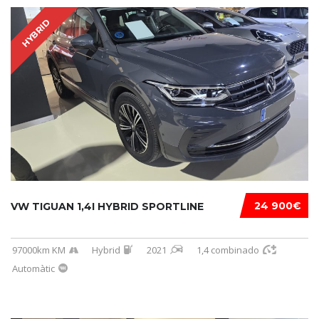
HYBRID
24 900€
VW TIGUAN 1,4I HYBRID SPORTLINE
97000km KM
Hybrid
2021
1,4 combinado
Automàtic