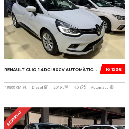
16 150€
RENAULT CLIO 1,4DCI 90CV AUTOMÀTIC...
19800 KM
Diesel
2019
4,0
Automàtic
RESERVAT