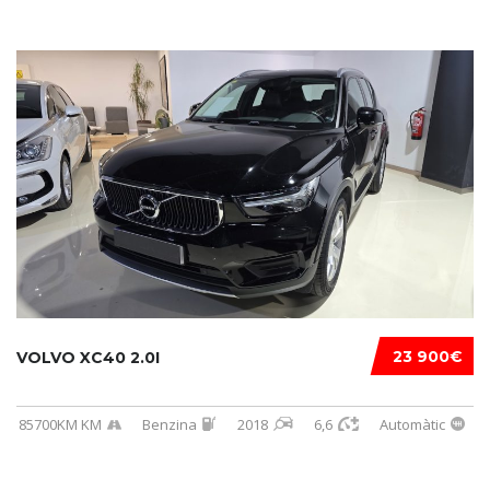
23 900€
VOLVO XC40 2.0I
85700KM KM
Benzina
2018
6,6
Automàtic