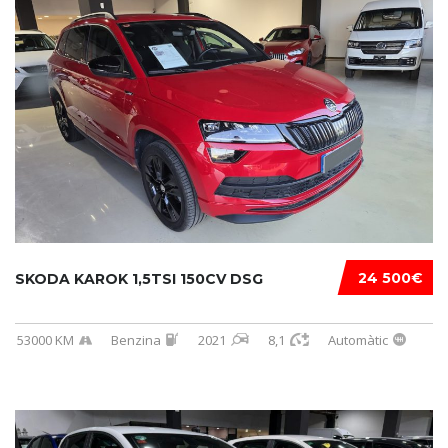
24 500€
SKODA KAROK 1,5TSI 150CV DSG
53000 KM
Benzina
2021
8,1
Automàtic