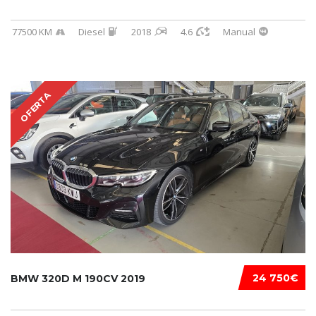
77500 KM
Diesel
2018
4.6
Manual
OFERTA
24 750€
BMW 320D M 190CV 2019