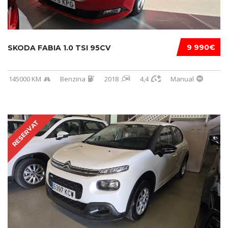
9 990€
SKODA FABIA 1.0 TSI 95CV
145000 KM
Benzina
2018
4,4
Manual
RESERVAT