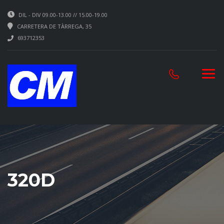
DIL - DIV 09.00-13.00 // 15.00-19.00
CARRETERA DE TÀRREGA, 35
693712353
320D