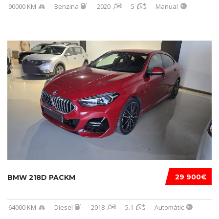
90000 KM
Benzina
2020
5
Manual
29 900€
BMW 218D PACKM
64000 KM
Diesel
2018
5.1
Automàtic