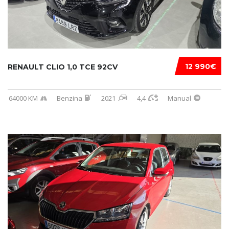
12 990€
RENAULT CLIO 1,0 TCE 92CV
64000 KM
Benzina
2021
4,4
Manual