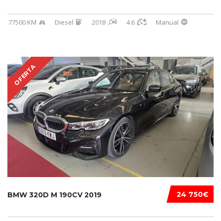
77500 KM
Diesel
2018
4.6
Manual
OFERTA
24 750€
BMW 320D M 190CV 2019