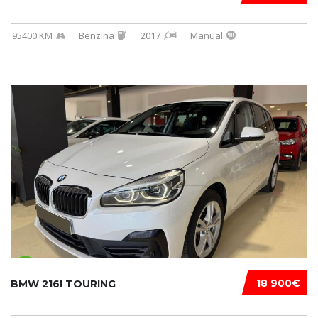
95400 KM
Benzina
2017
Manual
18 900€
BMW 216I TOURING