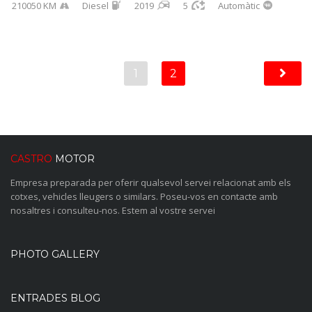
210050 KM
Diesel
2019
5
Automàtic
1
2
CASTRO
MOTOR
Empresa preparada per oferir qualsevol servei relacionat amb els
cotxes, vehicles lleugers o similars. Poseu-vos en contacte amb
nosaltres i consulteu-nos. Estem al vostre servei
PHOTO GALLERY
ENTRADES BLOG