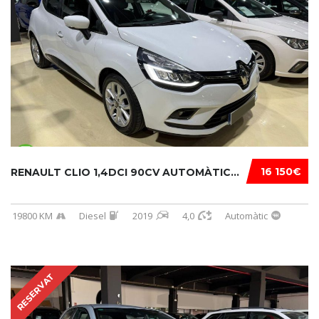
16 150€
RENAULT CLIO 1,4DCI 90CV AUTOMÀTIC...
19800 KM
Diesel
2019
4,0
Automàtic
RESERVAT