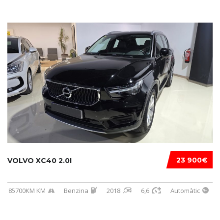
23 900€
VOLVO XC40 2.0I
85700KM KM
Benzina
2018
6,6
Automàtic