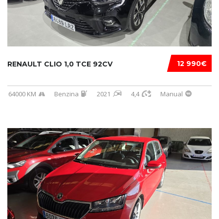
12 990€
RENAULT CLIO 1,0 TCE 92CV
64000 KM
Benzina
2021
4,4
Manual