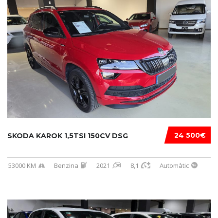
24 500€
SKODA KAROK 1,5TSI 150CV DSG
53000 KM
Benzina
2021
8,1
Automàtic