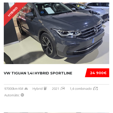
HYBRID
24 900€
VW TIGUAN 1,4I HYBRID SPORTLINE
97000km KM
Hybrid
2021
1,4 combinado
Automàtic