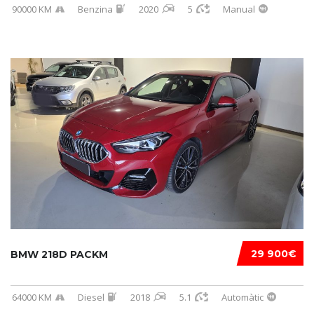
90000 KM
Benzina
2020
5
Manual
29 900€
BMW 218D PACKM
64000 KM
Diesel
2018
5.1
Automàtic