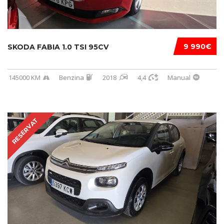
9 990€
SKODA FABIA 1.0 TSI 95CV
145000 KM
Benzina
2018
4,4
Manual
RESERVAT