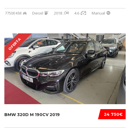
77500 KM
Diesel
2018
4.6
Manual
OFERTA
24 750€
BMW 320D M 190CV 2019