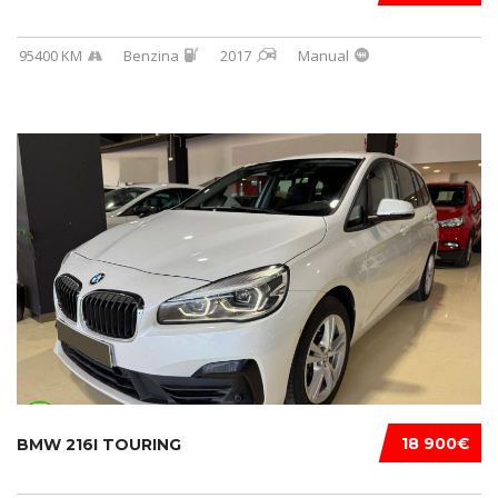
95400 KM
Benzina
2017
Manual
18 900€
BMW 216I TOURING