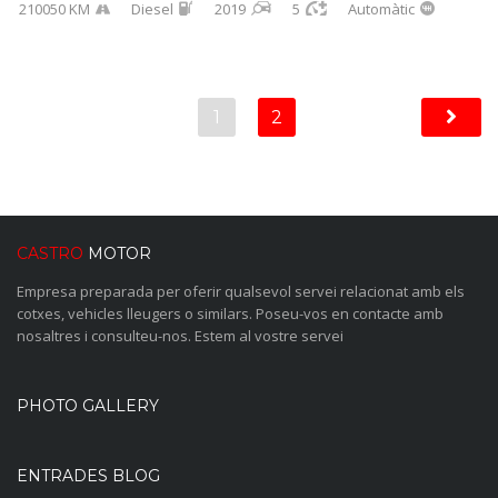
210050 KM
Diesel
2019
5
Automàtic
1
2
CASTRO
MOTOR
Empresa preparada per oferir qualsevol servei relacionat amb els
cotxes, vehicles lleugers o similars. Poseu-vos en contacte amb
nosaltres i consulteu-nos. Estem al vostre servei
PHOTO GALLERY
ENTRADES BLOG