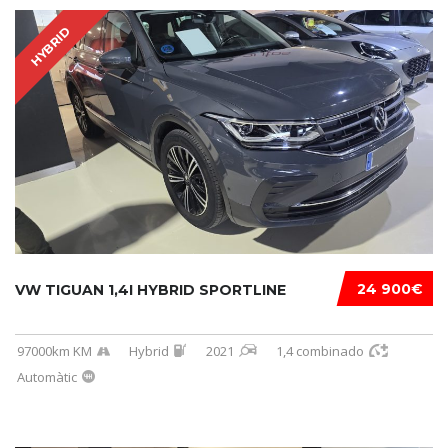
HYBRID
24 900€
VW TIGUAN 1,4I HYBRID SPORTLINE
97000km KM
Hybrid
2021
1,4 combinado
Automàtic