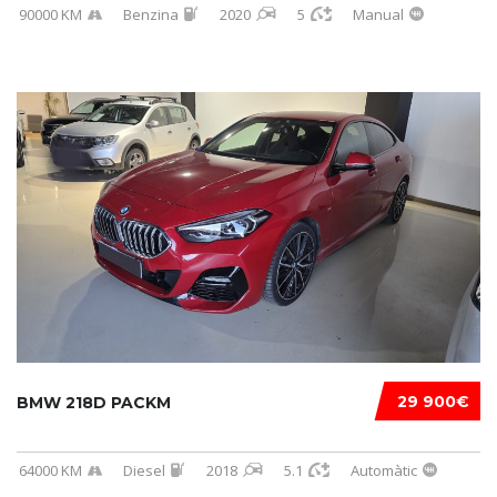
90000 KM
Benzina
2020
5
Manual
29 900€
BMW 218D PACKM
64000 KM
Diesel
2018
5.1
Automàtic