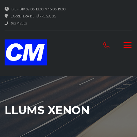
DIL - DIV 09.00-13.00 // 15.00-19.00
CARRETERA DE TÀRREGA, 35
693712353
LLUMS XENON