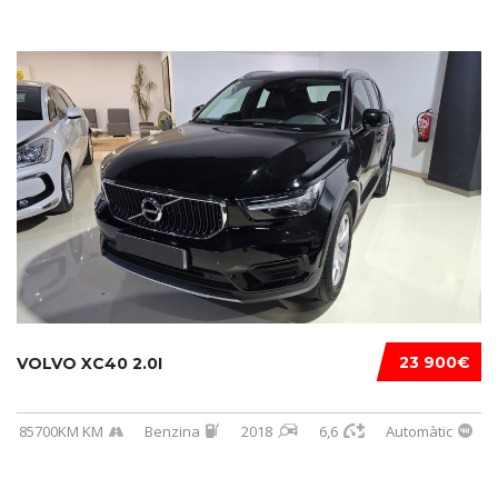
23 900€
VOLVO XC40 2.0I
85700KM KM
Benzina
2018
6,6
Automàtic