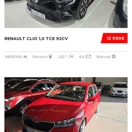
12 990€
RENAULT CLIO 1,0 TCE 92CV
64000 KM
Benzina
2021
4,4
Manual