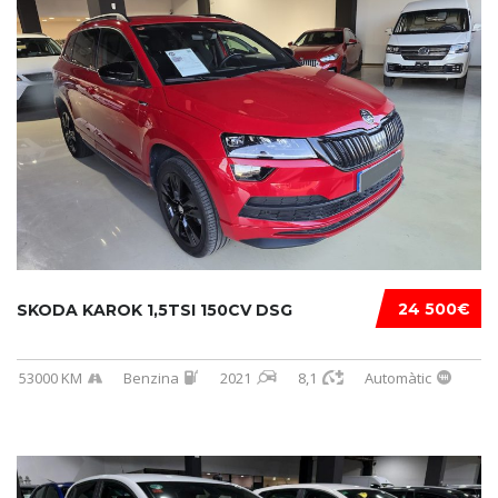
24 500€
SKODA KAROK 1,5TSI 150CV DSG
53000 KM
Benzina
2021
8,1
Automàtic