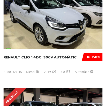
16 150€
RENAULT CLIO 1,4DCI 90CV AUTOMÀTIC...
19800 KM
Diesel
2019
4,0
Automàtic
RESERVAT