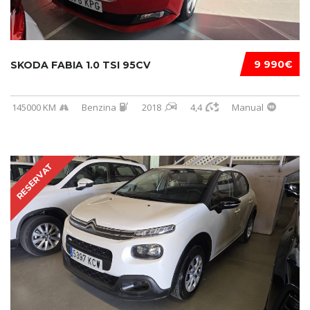
9 990€
SKODA FABIA 1.0 TSI 95CV
145000 KM
Benzina
2018
4,4
Manual
RESERVAT